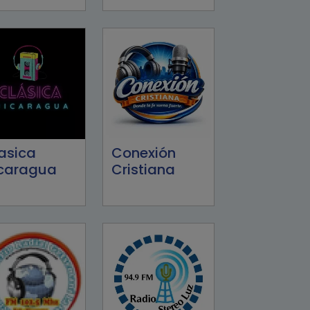
asica
Conexión
caragua
Cristiana