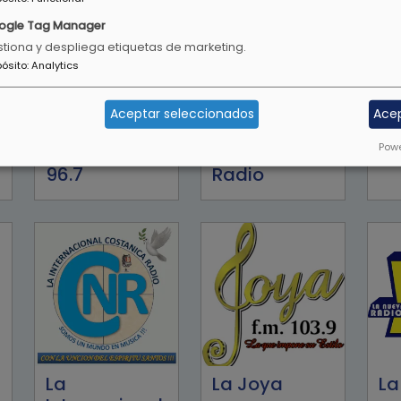
ogle Tag Manager
tiona y despliega etiquetas de marketing.
pósito
:
Analytics
Aceptar seleccionados
Ace
Powe
Happy Radio
Hotmusic
Ka
96.7
Radio
La
La Joya
La