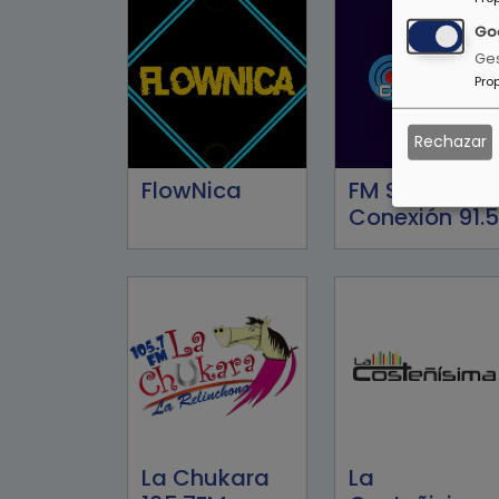
Go
Ges
Pro
Rechazar
FlowNica
FM Stereo
Conexión 91.5
La Chukara
La