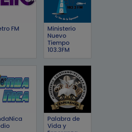
tro FM
Ministerio
Nuevo
Tiempo
103.3FM
ndaNica
Palabra de
dio
Vida y