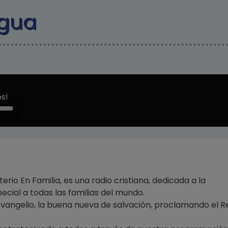
Pasar al contenido principal
agua
s!
e
/Down
ow
s
rease
erio En Familia, es una radio cristiana, dedicada a la
rease
ecial a todas las familias del mundo.
ume.
 evangelio, la buena nueva de salvación, proclamando el R