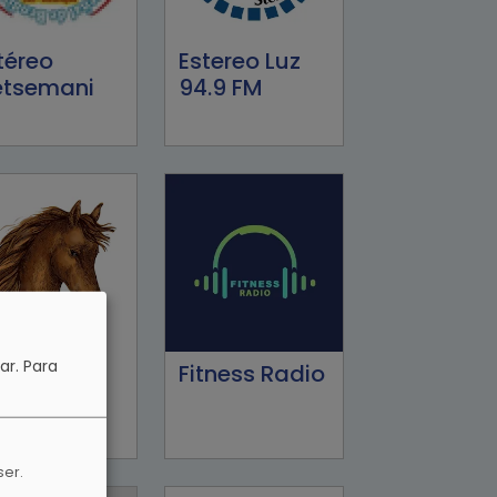
téreo
Estereo Luz
tsemani
94.9 FM
ar.
Para
esta
Fitness Radio
rteña
dio
ser.