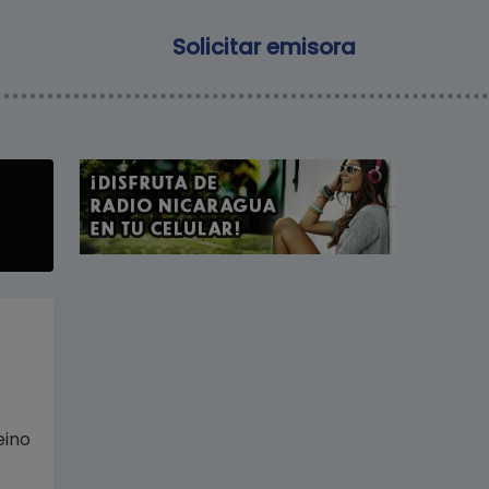
Main navigation
Solicitar emisora
eino