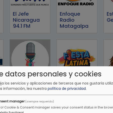
El Jefe
Enfoque
Es
Nicaragua
Radio
Ge
94.1 FM
Matagalpa
e datos personales y cookies
lija los servicios y aplicaciones de terceros que nos gustaría utiliz
Familia Radio
Fiesta Latina
Fi
s información, lea nuestra
política de privacidad
.
TV
No
Ra
nsent manager
(siempre requerido)
ro! Cookie & Consent manager saves your consent status in the brow
pósito
:
Functional