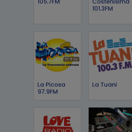
105.7FM
Costeñisima
101.3FM
La Picosa
La Tuani
97.9FM