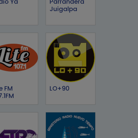
dio Ya
Parrandera
Juigalpa
te FM
LO+90
7.1FM