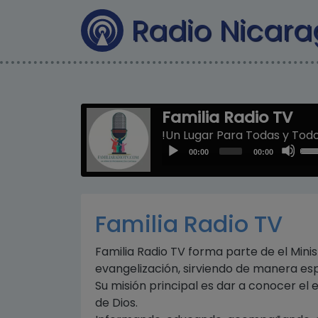
Radio Nicar
Familia Radio TV
!Un Lugar Para Todas y Todo
Us
Audio
00:00
00:00
Up
Player
Arr
key
to
Familia Radio TV
inc
or
Familia Radio TV forma parte de el Minist
dec
evangelización, sirviendo de manera esp
vol
Su misión principal es dar a conocer el
de Dios.