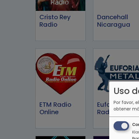
Cristo Rey
Dancehall
Radio
Nicaragua
Uso d
Por favor, e
ETM Radio
Euforia Metal
obtener má
Online
Radio
Co
Kla
Pro