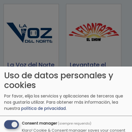
La Voz del Norte
Levantate el
show
Uso de datos personales y
cookies
Por favor, elija los servicios y aplicaciones de terceros que
nos gustaría utilizar.
Para obtener más información, lea
nuestra
política de privacidad
.
Consent manager
(siempre requerido)
Klaro! Cookie & Consent manager saves your consent