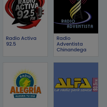
Radio Activa
Radio
92.5
Adventista
Chinandega