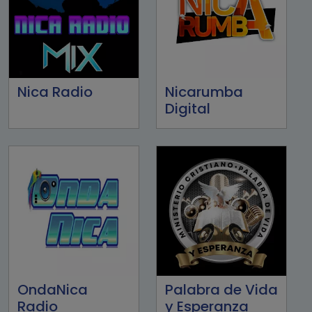
Nica Radio
Nicarumba
Digital
OndaNica
Palabra de Vida
Radio
y Esperanza