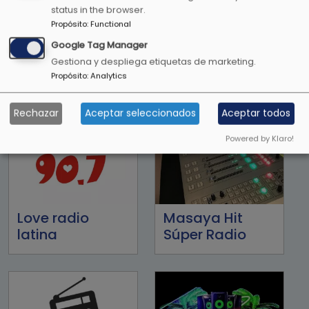
status in the browser.
Propósito
:
Functional
Lite FM 107.1FM
LO+90
Google Tag Manager
Gestiona y despliega etiquetas de marketing.
Propósito
:
Analytics
Rechazar
Aceptar seleccionados
Aceptar todos
Powered by Klaro!
Love radio
Masaya Hit
latina
Súper Radio