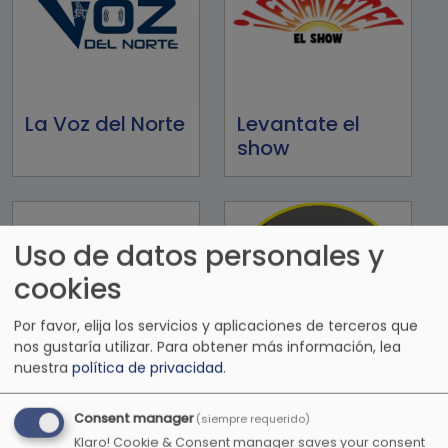
La Voz del Norte
Levantate el
show
Uso de datos personales y
cookies
Por favor, elija los servicios y aplicaciones de terceros que
nos gustaría utilizar.
Para obtener más información, lea
nuestra
política de privacidad
.
Lite FM 107.1FM
LO+90
Consent manager
(siempre requerido)
Klaro! Cookie & Consent manager saves your consent