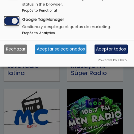
status in the browser.
Propósito
:
Functional
Google Tag Manager
Gestiona y despliega etiquetas de marketing.
Propósito
:
Analytics
Rechazar
Aceptar seleccionados
Aceptar todos
Powered by Klaro!
Love radio
Masaya Hit
latina
Súper Radio