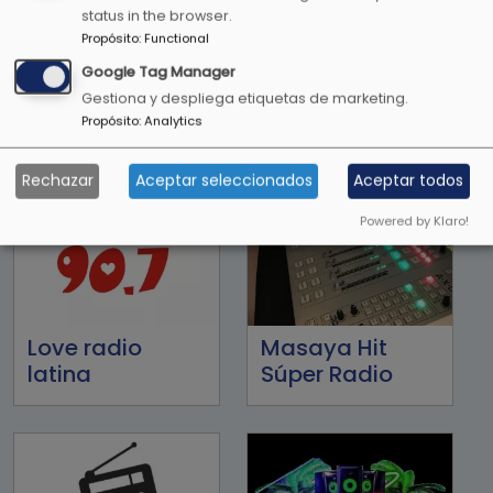
status in the browser.
Propósito
:
Functional
Lite FM 107.1FM
LO+90
Google Tag Manager
Gestiona y despliega etiquetas de marketing.
Propósito
:
Analytics
Rechazar
Aceptar seleccionados
Aceptar todos
Powered by Klaro!
Love radio
Masaya Hit
latina
Súper Radio