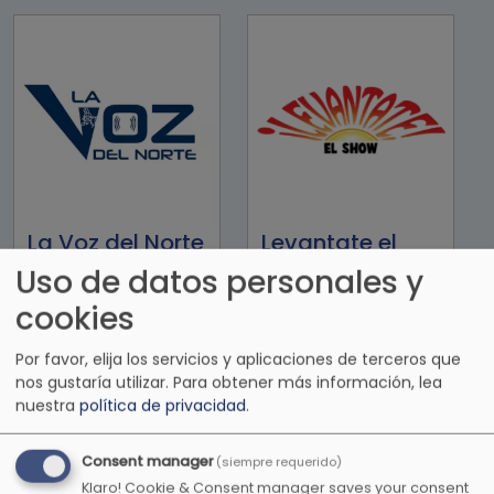
La Voz del Norte
Levantate el
show
Uso de datos personales y
cookies
Por favor, elija los servicios y aplicaciones de terceros que
nos gustaría utilizar.
Para obtener más información, lea
nuestra
política de privacidad
.
Consent manager
(siempre requerido)
Klaro! Cookie & Consent manager saves your consent