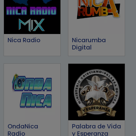
Nica Radio
Nicarumba
Digital
OndaNica
Palabra de Vida
Radio
y Esperanza