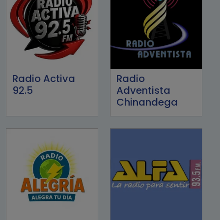
Radio Activa
Radio
92.5
Adventista
Chinandega