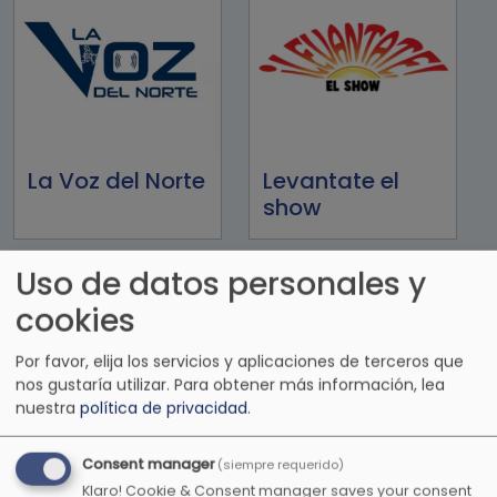
La Voz del Norte
Levantate el
show
Uso de datos personales y
cookies
Por favor, elija los servicios y aplicaciones de terceros que
nos gustaría utilizar.
Para obtener más información, lea
nuestra
política de privacidad
.
Consent manager
(siempre requerido)
Lite FM 107.1FM
LO+90
Klaro! Cookie & Consent manager saves your consent