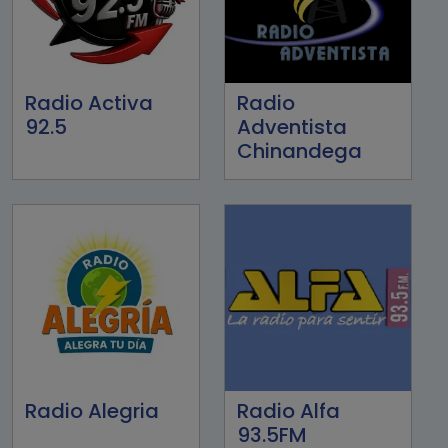
Radio Activa
Radio
92.5
Adventista
Chinandega
Radio Alegria
Radio Alfa
93.5FM