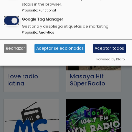
status in the browser.
Propósito
:
Functional
Google Tag Manager
Gestiona y despliega etiquetas de marketing.
Propósito
:
Analytics
Rechazar
Aceptar seleccionados
Aceptar todos
Powered by Klaro!
Love radio
Masaya Hit
latina
Súper Radio