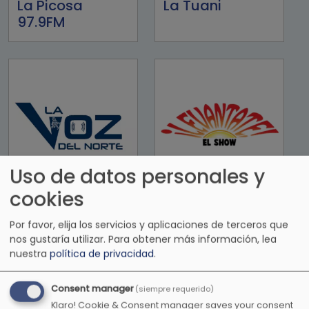
La Picosa
La Tuani
97.9FM
Uso de datos personales y
cookies
La Voz del Norte
Levantate el
show
Por favor, elija los servicios y aplicaciones de terceros que
nos gustaría utilizar.
Para obtener más información, lea
nuestra
política de privacidad
.
Consent manager
(siempre requerido)
Klaro! Cookie & Consent manager saves your consent