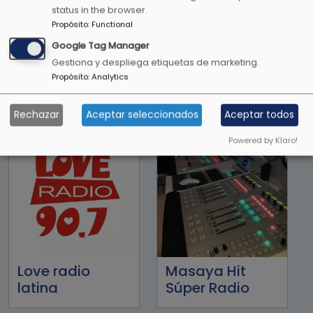
status in the browser.
Propósito
:
Functional
Google Tag Manager
Gestiona y despliega etiquetas de marketing.
Propósito
:
Analytics
Lite FM 107.1FM
LO+90
Rechazar
Aceptar seleccionados
Aceptar todos
Powered by Klaro!
Love radio
Masaya Hit
latina
Súper Radio