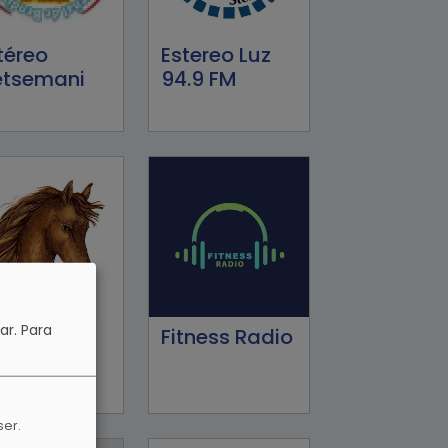
téreo
Estereo Luz
tsemani
94.9 FM
ar.
Para
esta
Fitness Radio
rteña
dio
ser.