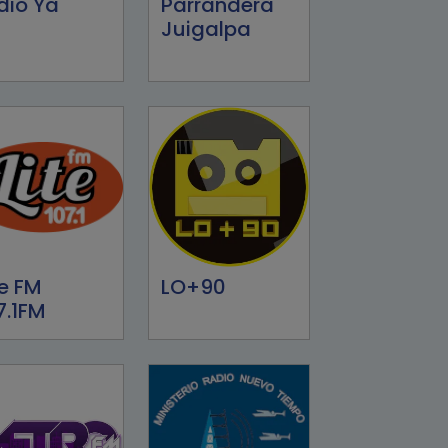
dio Ya
Parrandera
Juigalpa
te FM
LO+90
7.1FM