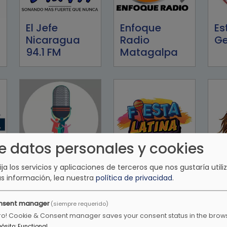
El Jefe
Enfoque
Es
Nicaragua
Radio
Ge
94.1 FM
Matagalpa
e datos personales y cookies
lija los servicios y aplicaciones de terceros que nos gustaría utiliz
Familia Radio
Fiesta Latina
Fi
s información, lea nuestra
política de privacidad
.
TV
No
Ra
nsent manager
(siempre requerido)
ro! Cookie & Consent manager saves your consent status in the brow
pósito
:
Functional