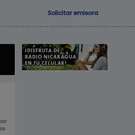
Main navigation
Solicitar emisora
por
dos