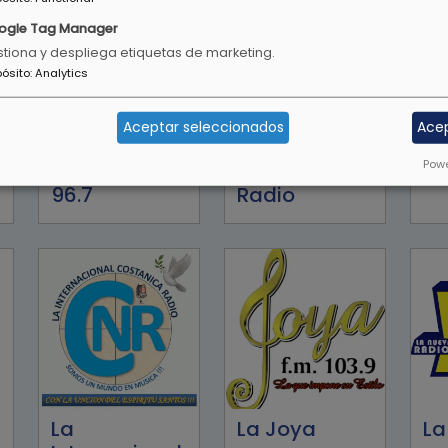
ogle Tag Manager
tiona y despliega etiquetas de marketing.
pósito
:
Analytics
Aceptar seleccionados
Ace
Powe
Happy Radio
Hotmusic
Ka
96.7
Radio
La
La Joya
La