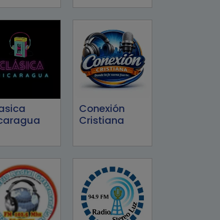
asica
Conexión
caragua
Cristiana