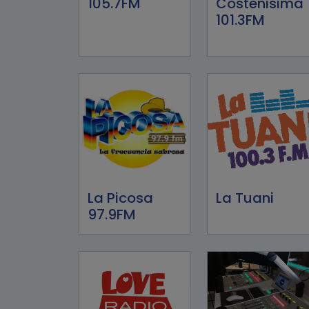
105.7FM
Costeñisima
101.3FM
La Picosa
La Tuani
97.9FM