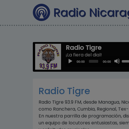
Radio Nicar
Radio Tigre
¡La fiera del dial!
Us
Audio
00:00
00:00
Up
Player
Arr
key
to
Radio Tigre
inc
or
Radio Tigre 93.9 FM, desde Managua, Nic
dec
como Ranchera, Cumbia, Regional, Tex-
vol
En nuestra parrilla de programación, 
un equipo de locutores entusiastas, si