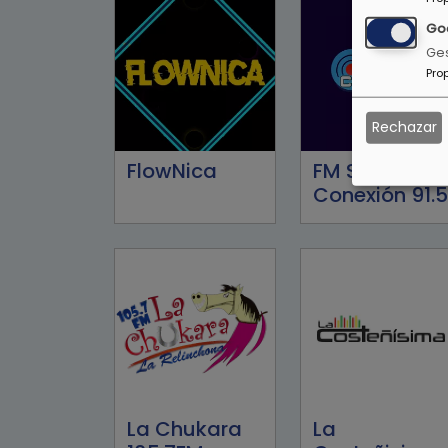
Go
Ges
Pro
Rechazar
FlowNica
FM Stereo
Conexión 91.5
La Chukara
La