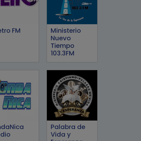
tro FM
Ministerio
Nuevo
Tiempo
103.3FM
ndaNica
Palabra de
dio
Vida y