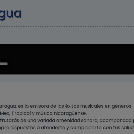
Pasar al contenido principal
agua
e
/Down
ow
s
rease
aragua, es la emisora de los éxitos musicales en géneros
rease
Mex, Tropical y música nicaragüense.
ume.
disfrutarás de una variada amenidad sonora, acompañada 
empre dispuestos a atenderte y complacerte con tus salu