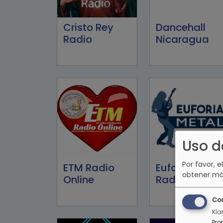
Cristo Rey
Dancehall
Radio
Nicaragua
Uso d
Por favor, e
ETM Radio
Euforia Metal
obtener má
Online
Radio
Co
Kla
Pro