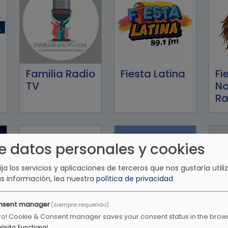
Familia Radio
Fiesta Latina
Fi
TV
No
Ra
e datos personales y cookies
lija los servicios y aplicaciones de terceros que nos gustaría utiliz
s información, lea nuestra
política de privacidad
.
nsent manager
(siempre requerido)
Happy Radio
Hotmusic
Ka
ro! Cookie & Consent manager saves your consent status in the brow
pósito
:
Functional