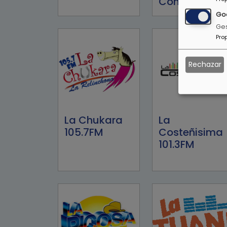
Conexión 91.5
Go
Ges
Pro
Rechazar
La Chukara
La
105.7FM
Costeñisima
101.3FM