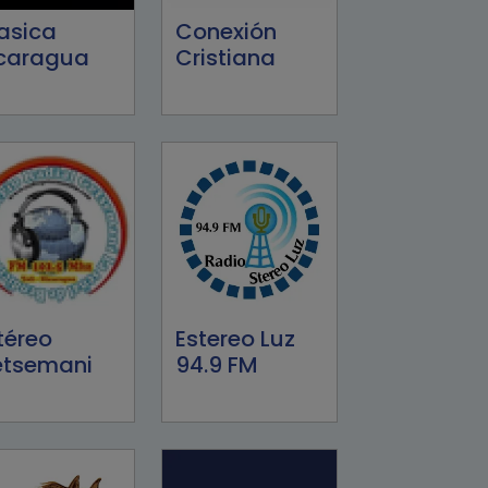
asica
Conexión
caragua
Cristiana
téreo
Estereo Luz
tsemani
94.9 FM