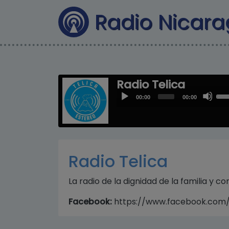
Radio Nicar
Radio Telica
Us
Audio
00:00
00:00
Up
Player
Arr
key
to
inc
Radio Telica
or
dec
La radio de la dignidad de la familia y c
vol
Facebook:
https://www.facebook.com/t