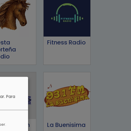
esta
Fitness Radio
rteña
dio
ar.
Para
iros Seven
La Buenisima
ser.