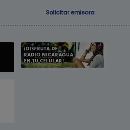
Main navigation
Solicitar emisora