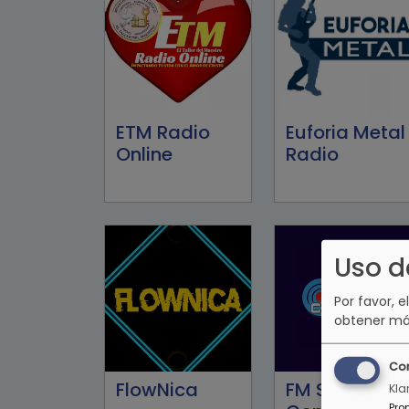
ETM Radio
Euforia Metal
Online
Radio
Uso d
Por favor, e
obtener má
Co
FlowNica
FM Stereo
Kla
Pro