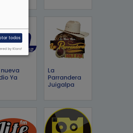
ptar todos
red by Klaro!
 nueva
La
dio Ya
Parrandera
Juigalpa