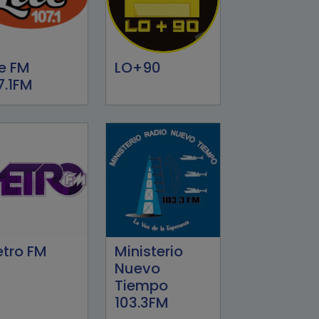
te FM
LO+90
7.1FM
tro FM
Ministerio
Nuevo
Tiempo
103.3FM