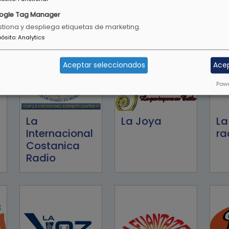
96.7
Radio
ogle Tag Manager
tiona y despliega etiquetas de marketing.
pósito
:
Analytics
Aceptar seleccionados
Ace
Powe
La
La Joya
La
Internacional
ra
Costanica
Radio