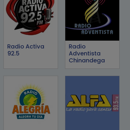
Radio Activa
Radio
92.5
Adventista
Chinandega