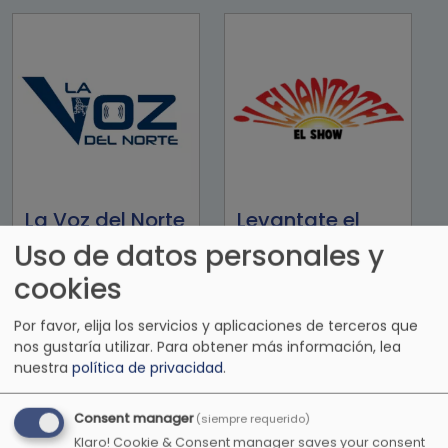
La Voz del Norte
Levantate el
show
Uso de datos personales y
cookies
Por favor, elija los servicios y aplicaciones de terceros que
nos gustaría utilizar.
Para obtener más información, lea
nuestra
política de privacidad
.
Consent manager
(siempre requerido)
Klaro! Cookie & Consent manager saves your consent