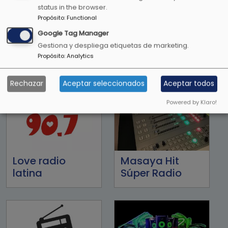
status in the browser.
Propósito
:
Functional
Lite FM 107.1FM
LO+90
Google Tag Manager
Gestiona y despliega etiquetas de marketing.
Propósito
:
Analytics
Rechazar
Aceptar seleccionados
Aceptar todos
Powered by Klaro!
Love radio
Masaya Hit
latina
Súper Radio