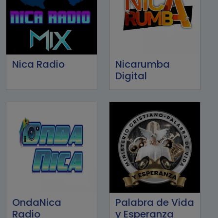
Nica Radio
Nicarumba
Digital
OndaNica
Palabra de Vida
Radio
y Esperanza