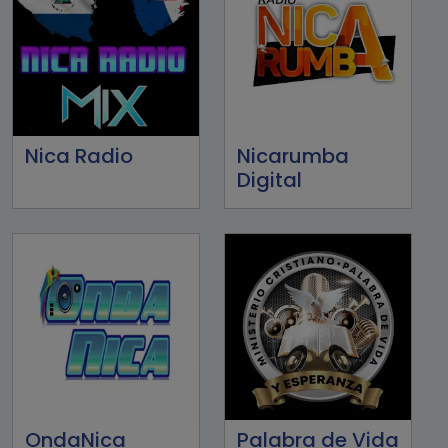
Nica Radio
Nicarumba
Digital
OndaNica
Palabra de Vida