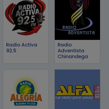
Radio Activa
Radio
92.5
Adventista
Chinandega