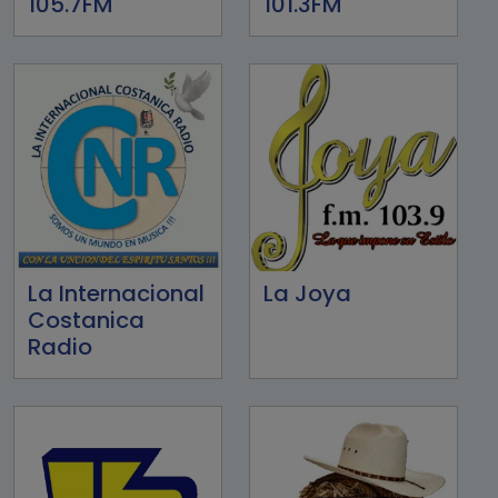
105.7FM
101.3FM
La Internacional
La Joya
Costanica
Radio