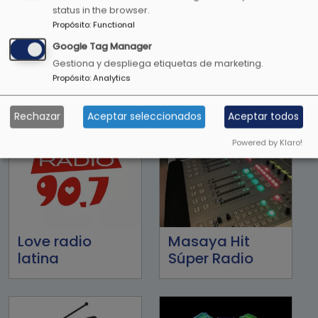
status in the browser.
Propósito
:
Functional
Google Tag Manager
Lite FM 107.1FM
LO+90
Gestiona y despliega etiquetas de marketing.
Propósito
:
Analytics
Rechazar
Aceptar seleccionados
Aceptar todos
Powered by Klaro!
Love radio
Masaya Hit
latina
Súper Radio