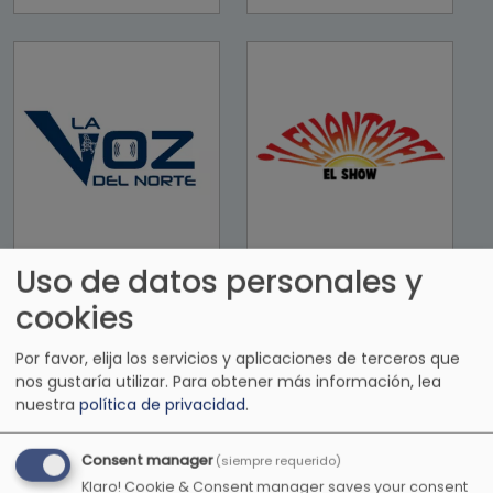
La Voz del Norte
Levantate el
Uso de datos personales y
show
cookies
Por favor, elija los servicios y aplicaciones de terceros que
nos gustaría utilizar.
Para obtener más información, lea
nuestra
política de privacidad
.
Consent manager
(siempre requerido)
Klaro! Cookie & Consent manager saves your consent