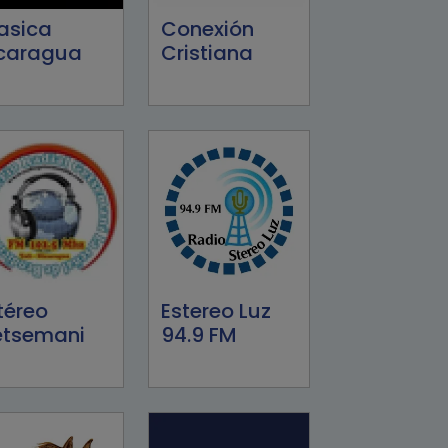
asica
Conexión
caragua
Cristiana
téreo
Estereo Luz
tsemani
94.9 FM