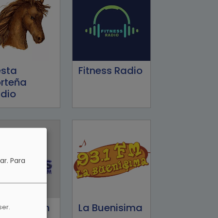
esta
Fitness Radio
rteña
dio
ar.
Para
iros Seven
La Buenisima
ser.