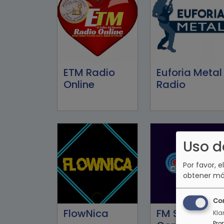
ETM Radio
Euforia Metal
Online
Radio
Uso d
Por favor, e
obtener má
Co
FlowNica
FM Stereo
Kla
Pro