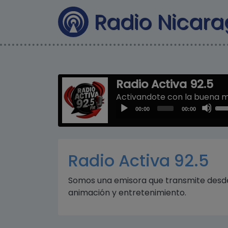
Radio Nicar
Radio Activa 92.5
Activandote con la buena m
Us
Audio
00:00
00:00
Up
Player
Arr
key
to
Radio Activa 92.5
inc
or
Somos una emisora que transmite desde
dec
animación y entretenimiento.
vol