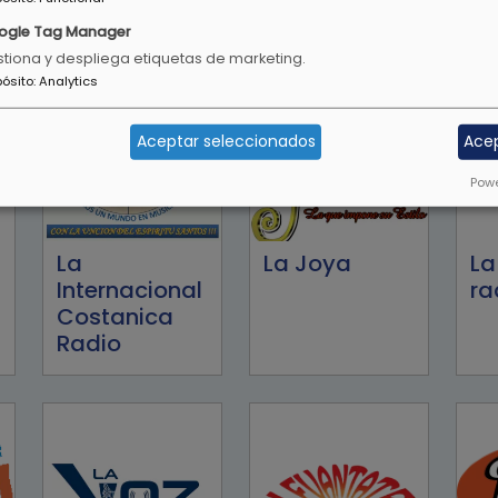
96.7
Radio
ogle Tag Manager
tiona y despliega etiquetas de marketing.
pósito
:
Analytics
Aceptar seleccionados
Ace
Powe
La
La Joya
La
Internacional
ra
Costanica
Radio