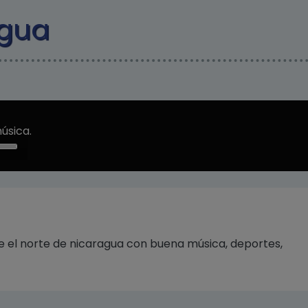
Pasar al contenido principal
agua
úsica.
e
/Down
ow
s
rease
 el norte de nicaragua con buena música, deportes,
rease
ume.