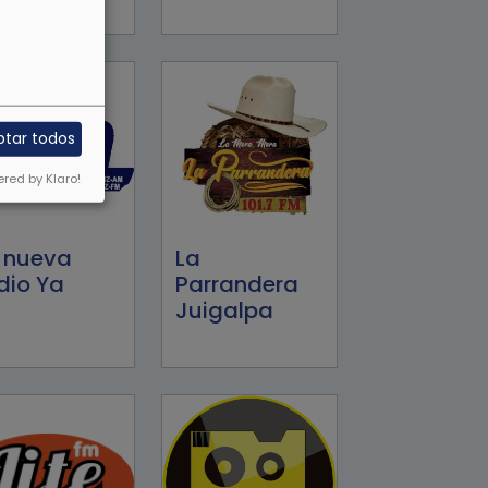
ptar todos
red by Klaro!
 nueva
La
dio Ya
Parrandera
Juigalpa