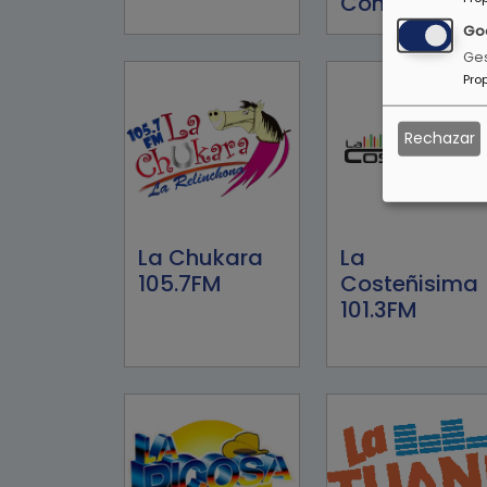
Conexión 91.5
Go
Ges
Pro
Rechazar
La Chukara
La
105.7FM
Costeñisima
101.3FM