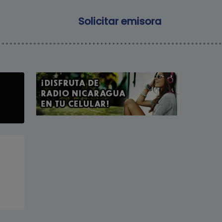
Main navigation
Solicitar emisora