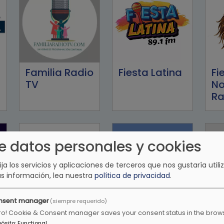
Familia Radio
Fiesta Latina
Fi
TV
No
Ra
e datos personales y cookies
lija los servicios y aplicaciones de terceros que nos gustaría utiliz
s información, lea nuestra
política de privacidad
.
nsent manager
(siempre requerido)
Happy Radio
Hotmusic
Ka
ro! Cookie & Consent manager saves your consent status in the brow
pósito
:
Functional