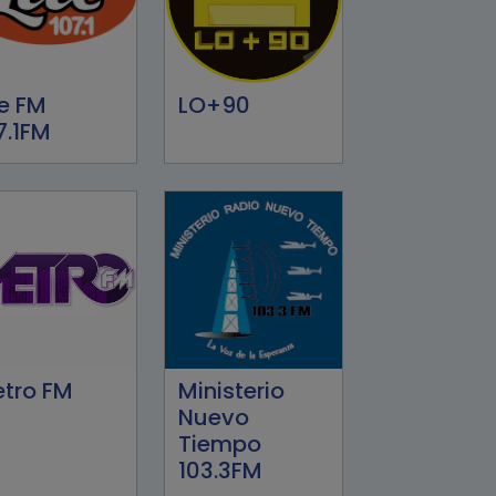
te FM
LO+90
7.1FM
tro FM
Ministerio
Nuevo
Tiempo
103.3FM