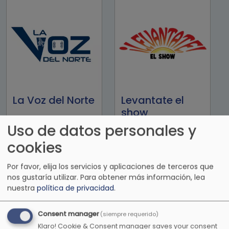
La Voz del Norte
Levantate el
show
Uso de datos personales y
cookies
Por favor, elija los servicios y aplicaciones de terceros que
nos gustaría utilizar.
Para obtener más información, lea
nuestra
política de privacidad
.
Consent manager
(siempre requerido)
Klaro! Cookie & Consent manager saves your consent