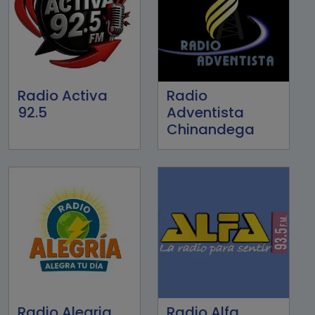
Radio Activa
Radio
92.5
Adventista
Chinandega
Radio Alegria
Radio Alfa