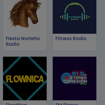
Fiesta Norteña
Fitness Radio
Radio
FlowNica
FM Stereo