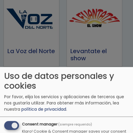
La Voz del Norte
Levantate el
show
Uso de datos personales y
cookies
Por favor, elija los servicios y aplicaciones de terceros que
nos gustaría utilizar.
Para obtener más información, lea
nuestra
política de privacidad
.
Consent manager
(siempre requerido)
Klaro! Cookie & Consent manager saves your consent