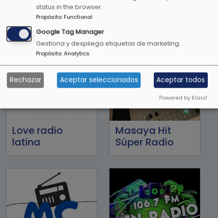
Lite FM 107.1FM
LO+90
status in the browser.
Propósito
:
Functional
Google Tag Manager
Gestiona y despliega etiquetas de marketing.
Propósito
:
Analytics
Rechazar
Aceptar seleccionados
Aceptar todos
Powered by Klaro!
Love radio
Masaya Hit
latina
Súper Radio