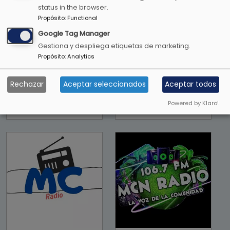
status in the browser.
Propósito
:
Functional
Google Tag Manager
Gestiona y despliega etiquetas de marketing.
Propósito
:
Analytics
Rechazar
Aceptar seleccionados
Aceptar todos
Love radio
Masaya Hit
latina
Súper Radio
Powered by Klaro!