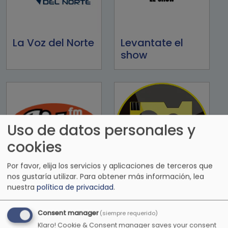
La Voz del Norte
Levantate el
show
Uso de datos personales y
cookies
Por favor, elija los servicios y aplicaciones de terceros que
nos gustaría utilizar.
Para obtener más información, lea
Lite FM 107.1FM
LO+90
nuestra
política de privacidad
.
Consent manager
(siempre requerido)
Klaro! Cookie & Consent manager saves your consent