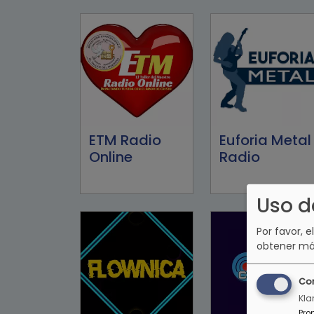
ETM Radio
Euforia Metal
Online
Radio
Uso d
Por favor, e
obtener má
Co
Kla
Pro