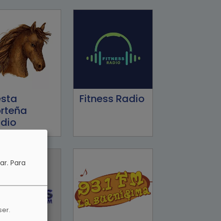
esta
Fitness Radio
rteña
dio
ar.
Para
ser.