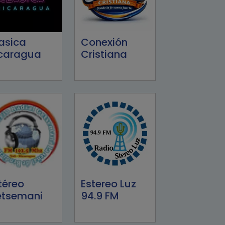
asica
Conexión
caragua
Cristiana
téreo
Estereo Luz
tsemani
94.9 FM