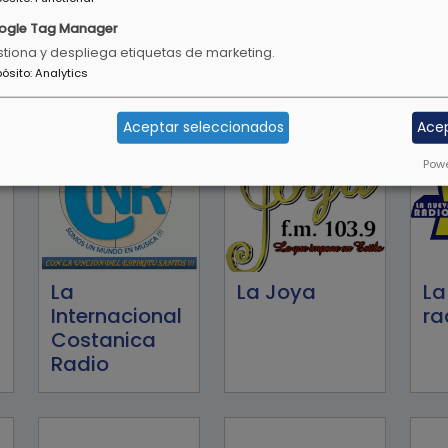
ogle Tag Manager
Happy Radio
Hotmusic
Ka
tiona y despliega etiquetas de marketing.
96.7
Radio
pósito
:
Analytics
Aceptar seleccionados
Ace
Powe
La
La Joya
La
Internacional
ra
Costanica
Radio