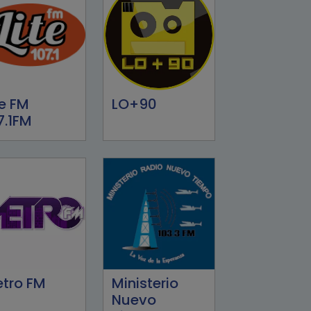
te FM
LO+90
7.1FM
tro FM
Ministerio
Nuevo