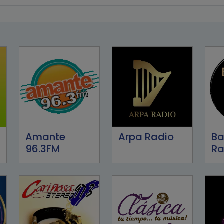
Amante
Arpa Radio
Ba
96.3FM
Ra