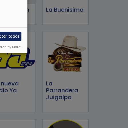
iros Seven
La Buenisima
ptar todos
red by Klaro!
 nueva
La
dio Ya
Parrandera
Juigalpa