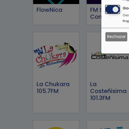
Go
FlowNica
FM Stereo
Ges
Conexión 91.5
Pro
Rechazar
La Chukara
La
105.7FM
Costeñisima
101.3FM