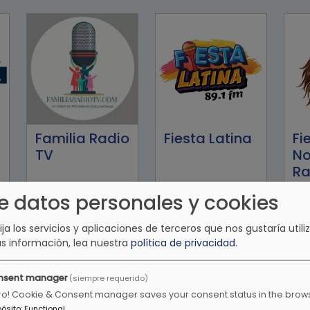
Familia Radio
Fiesta Latina
Fi
TV
No
Ra
e datos personales y cookies
lija los servicios y aplicaciones de terceros que nos gustaría utiliz
s información, lea nuestra
política de privacidad
.
nsent manager
(siempre requerido)
ro! Cookie & Consent manager saves your consent status in the brow
pósito
:
Functional