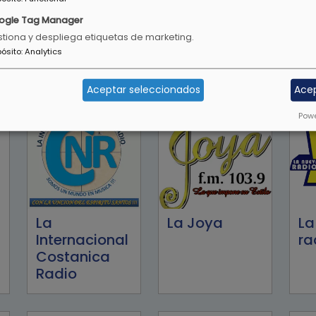
ogle Tag Manager
tiona y despliega etiquetas de marketing.
Happy Radio
Hotmusic
Ka
pósito
:
Analytics
96.7
Radio
Aceptar seleccionados
Ace
Powe
La
La Joya
La
Internacional
ra
Costanica
Radio