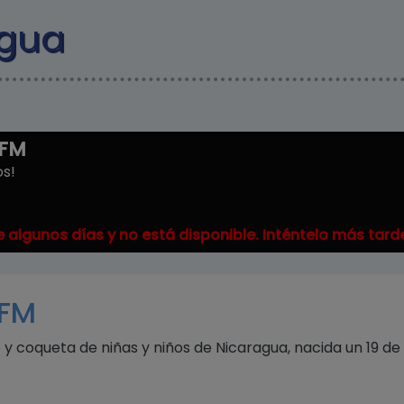
Pasar al contenido principal
agua
3FM
os!
 algunos días y no está disponible. Inténtelo más tard
3FM
e y coqueta de niñas y niños de Nicaragua, nacida un 19 de