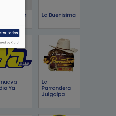
iros Seven
La Buenisima
ptar todos
red by Klaro!
 nueva
La
dio Ya
Parrandera
Juigalpa