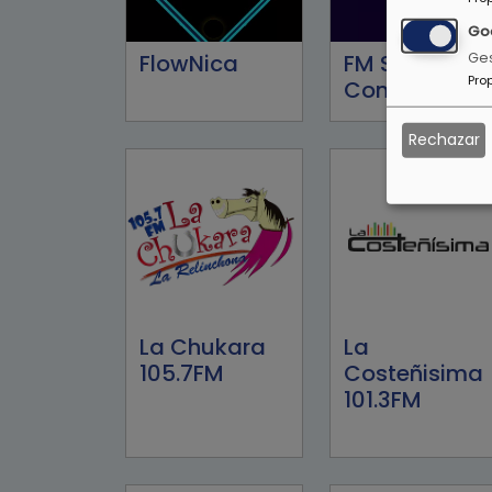
Go
Ges
FlowNica
FM Stereo
Pro
Conexión 91.5
Rechazar
La Chukara
La
105.7FM
Costeñisima
101.3FM