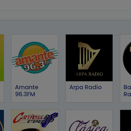
Amante
Arpa Radio
Ba
96.3FM
Ra