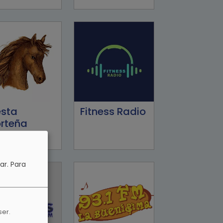
esta
Fitness Radio
rteña
dio
ar.
Para
ser.