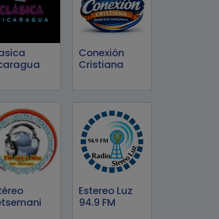
asica
Conexión
caragua
Cristiana
téreo
Estereo Luz
tsemani
94.9 FM