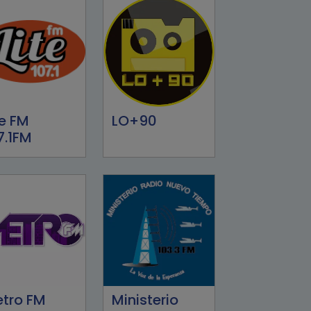
te FM
LO+90
7.1FM
tro FM
Ministerio