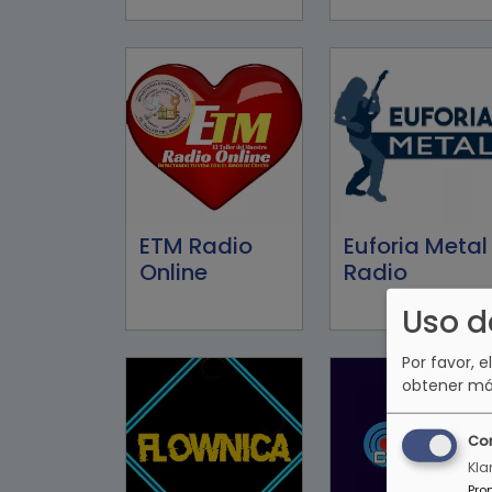
ETM Radio
Euforia Metal
Online
Radio
Uso d
Por favor, e
obtener má
Co
Kla
Pro