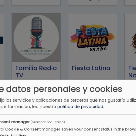
Familia Radio
Fiesta Latina
Fi
TV
No
Ra
e datos personales y cookies
lija los servicios y aplicaciones de terceros que nos gustaría utiliz
s información, lea nuestra
política de privacidad
.
nsent manager
(siempre requerido)
ro! Cookie & Consent manager saves your consent status in the brow
pósito
:
Functional