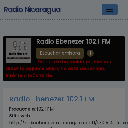
Pasar al contenido principal
Radio Nicaragua
Radio Ebenezer 102.1 FM
!
Escuchar emisora
Esta radio ha tenido problemas
durante algunos días y no está disponible.
Inténtelo más tarde.
Radio Ebenezer 102.1 FM
Frecuencia:
102.1 FM
Sitio web:
http://radioebenezernicaragua.mex.tl/1712514_Inicio