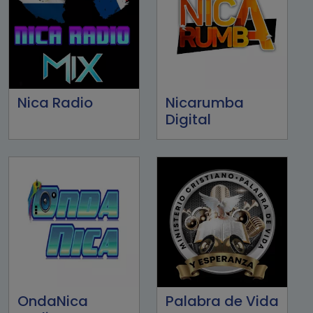
Nica Radio
Nicarumba
Digital
OndaNica
Palabra de Vida