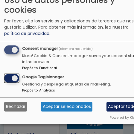
Uso de datos personales y
cookies
Por favor, elija los servicios y aplicaciones de terceros que nos
gustaría utilizar.
Para obtener más información, lea nuestra
política de privacidad
.
MC Radio
MCN RADIO
Consent manager
(siempre requerido)
Nicaragua
106.7FM
Klaro! Cookie & Consent manager saves your consent sta
in the browser.
Propósito
:
Functional
Google Tag Manager
Gestiona y despliega etiquetas de marketing.
Propósito
:
Analytics
Rechazar
Aceptar seleccionados
Aceptar tod
Powered by Kl