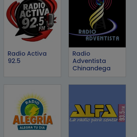
Radio Activa
Radio
92.5
Adventista
Chinandega