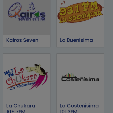
Kairos Seven
La Buenisima
La Chukara
La Costeñisima
105.7FM
101.3FM