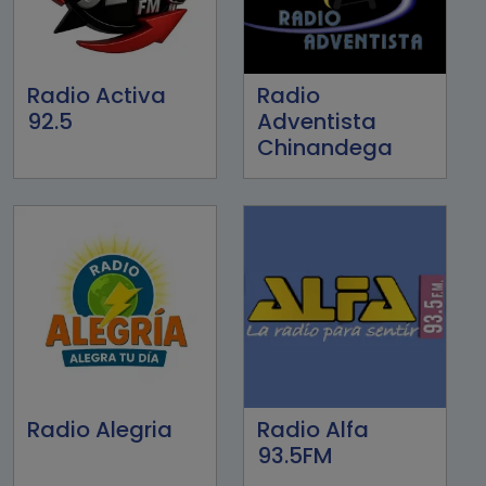
Radio Activa
Radio
92.5
Adventista
Chinandega
Radio Alegria
Radio Alfa
93.5FM