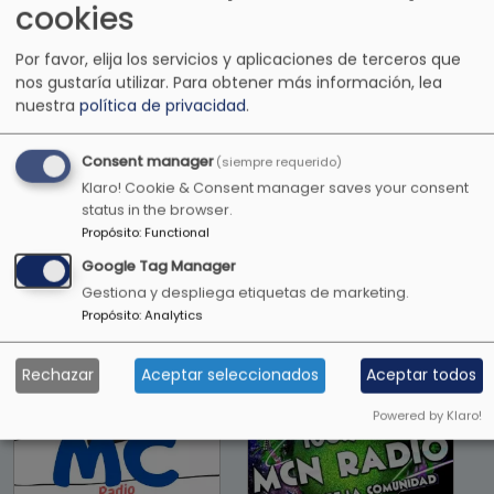
cookies
Por favor, elija los servicios y aplicaciones de terceros que
nos gustaría utilizar.
Para obtener más información, lea
nuestra
política de privacidad
.
Consent manager
(siempre requerido)
Klaro! Cookie & Consent manager saves your consent
status in the browser.
Propósito
:
Functional
Love radio
Masaya Hit
Google Tag Manager
latina
Súper Radio
Gestiona y despliega etiquetas de marketing.
Propósito
:
Analytics
Rechazar
Aceptar seleccionados
Aceptar todos
Powered by Klaro!