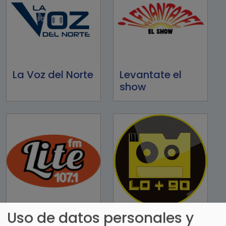
La Voz del Norte
Levantate el
show
Uso de datos personales y
Lite FM 107.1FM
LO+90