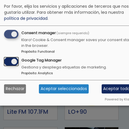
Por favor, elija los servicios y aplicaciones de terceros que nos
gustaría utilizar.
Para obtener más información, lea nuestra
política de privacidad
.
La Voz del Norte
Levantate el
Consent manager
(siempre requerido)
show
Klaro! Cookie & Consent manager saves your consent sta
in the browser.
Propósito
:
Functional
Google Tag Manager
Gestiona y despliega etiquetas de marketing.
Propósito
:
Analytics
Rechazar
Aceptar seleccionados
Aceptar tod
Powered by Kla
Lite FM 107.1FM
LO+90