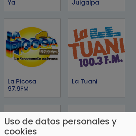
Ya
Juigalpa
La Picosa
La Tuani
97.9FM
Uso de datos personales y
cookies