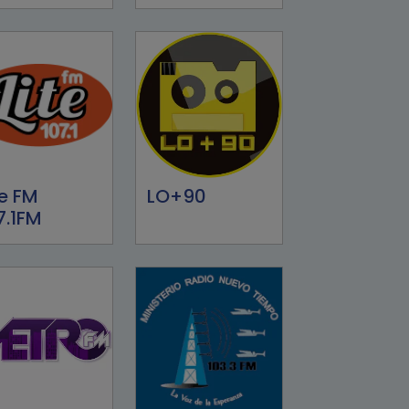
te FM
LO+90
7.1FM