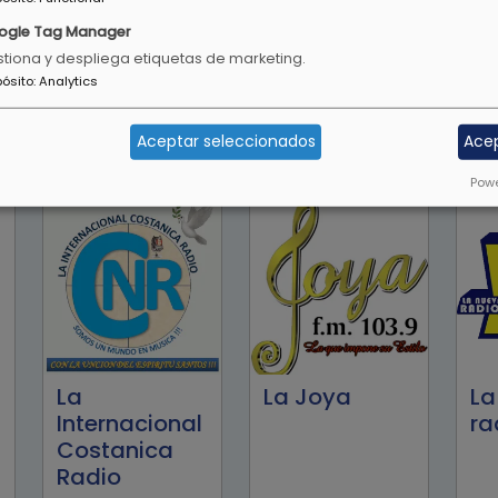
ogle Tag Manager
tiona y despliega etiquetas de marketing.
pósito
:
Analytics
Happy Radio
Hotmusic
Ka
96.7
Radio
Aceptar seleccionados
Ace
Powe
La
La Joya
La
Internacional
ra
Costanica
Radio