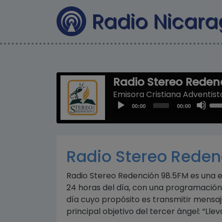
Radio Nicar
Radio Stereo Reden
Emisora Cristiana Adventist
Us
Audio
00:00
00:00
Up
Player
Arr
key
to
Radio Stereo Reden
inc
or
Radio Stereo Redención 98.5FM es una e
dec
24 horas del día, con una programación q
vol
día cuyo propósito es transmitir mensa
principal objetivo del tercer ángel: “Ll