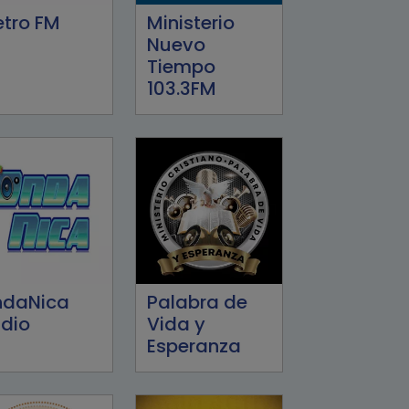
tro FM
Ministerio
Nuevo
Tiempo
103.3FM
ndaNica
Palabra de
dio
Vida y
Esperanza