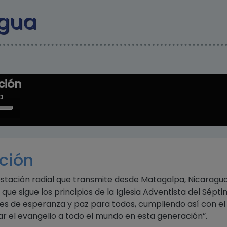
Pasar al contenido principal
agua
ción
a
e
/Down
ow
s
ción
rease
stación radial que transmite desde Matagalpa, Nicaragua
rease
ue sigue los principios de la Iglesia Adventista del Sépt
ume.
jes de esperanza y paz para todos, cumpliendo así con el
evar el evangelio a todo el mundo en esta generación”.