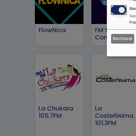
Go
Ges
Pro
FlowNica
FM Stereo
Conexión 91.5
Rechazar
La Chukara
La
105.7FM
Costeñisima
101.3FM