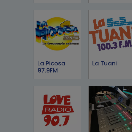
La Picosa
La Tuani
97.9FM