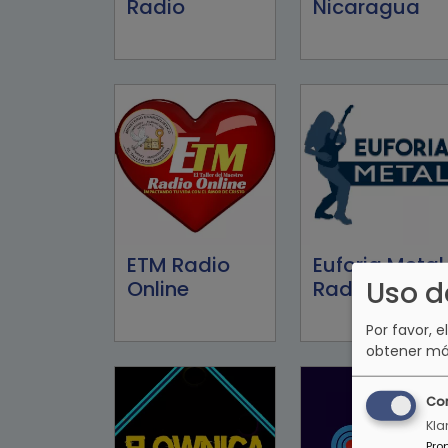
Radio
Nicaragua
ETM Radio
Euforia Metal
Uso d
Online
Radio
Por favor, e
obtener má
Co
Kla
Pro