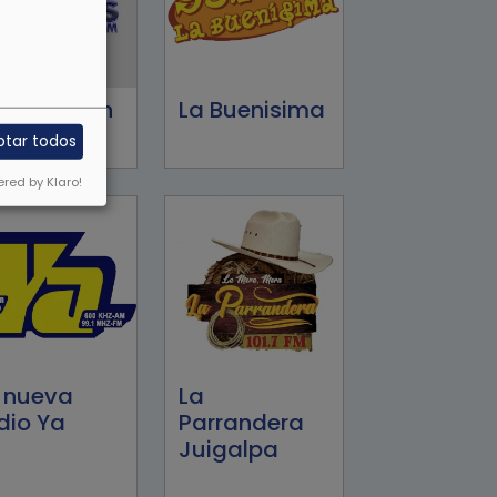
iros Seven
La Buenisima
ptar todos
red by Klaro!
 nueva
La
dio Ya
Parrandera
Juigalpa