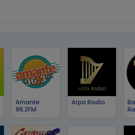
Amante
Arpa Radio
Ba
96.3FM
Ra