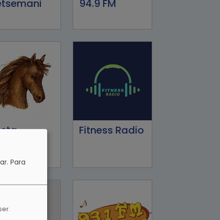
tsemani
94.9 FM
esta
Fitness Radio
rteña
dio
ar.
Para
ser.