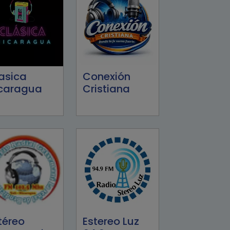
asica
Conexión
caragua
Cristiana
téreo
Estereo Luz