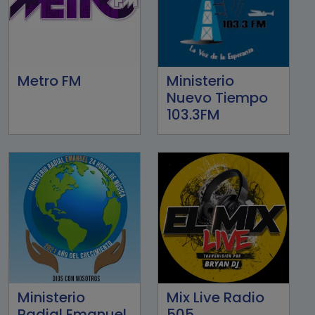
Metro FM
Ministerio
Nuevo Tiempo
103.3FM
Ministerio
Mix Live Radio
Radial Emanuel
505