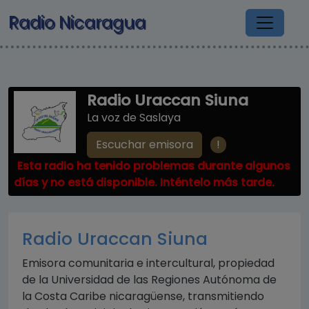
Pasar al contenido principal
Radio Nicaragua
Radio Uraccan Siuna
La voz de Saslaya
!
Escuchar emisora
Esta radio ha tenido problemas durante algunos
días y no está disponible. Inténtelo más tarde.
Radio Uraccan Siuna
Emisora comunitaria e intercultural, propiedad
de la Universidad de las Regiones Autónoma de
la Costa Caribe nicaragüense, transmitiendo