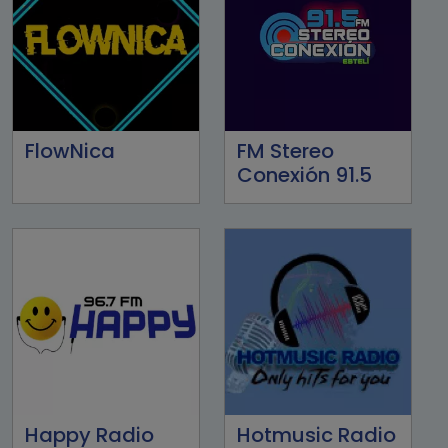
FlowNica
FM Stereo
Conexión 91.5
Happy Radio
Hotmusic Radio