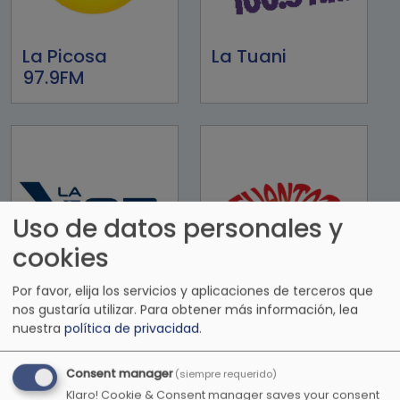
La Picosa
La Tuani
97.9FM
Uso de datos personales y
cookies
Por favor, elija los servicios y aplicaciones de terceros que
La Voz del Norte
Levantate el
nos gustaría utilizar.
Para obtener más información, lea
show
nuestra
política de privacidad
.
Consent manager
(siempre requerido)
Klaro! Cookie & Consent manager saves your consent