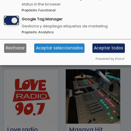
status in the browser.
Propósito
:
Functional
Google Tag Manager
Gestiona y despliega etiquetas de marketing.
Propósito
:
Analytics
Rechazar
Aceptar seleccionados
Aceptar todos
Lite FM 107.1FM
LO+90
Powered by Klaro!
Love radio
Masaya Hit